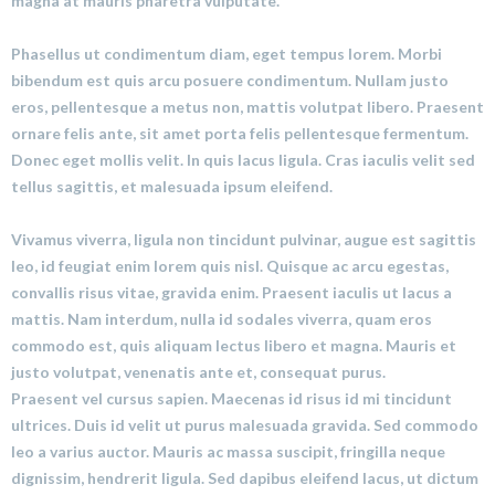
magna at mauris pharetra vulputate.
Phasellus ut condimentum diam, eget tempus lorem. Morbi
bibendum est quis arcu posuere condimentum. Nullam justo
eros, pellentesque a metus non, mattis volutpat libero. Praesent
ornare felis ante, sit amet porta felis pellentesque fermentum.
Donec eget mollis velit. In quis lacus ligula. Cras iaculis velit sed
tellus sagittis, et malesuada ipsum eleifend.
Vivamus viverra, ligula non tincidunt pulvinar, augue est sagittis
leo, id feugiat enim lorem quis nisl. Quisque ac arcu egestas,
convallis risus vitae, gravida enim. Praesent iaculis ut lacus a
mattis. Nam interdum, nulla id sodales viverra, quam eros
commodo est, quis aliquam lectus libero et magna. Mauris et
justo volutpat, venenatis ante et, consequat purus.
Praesent vel cursus sapien. Maecenas id risus id mi tincidunt
ultrices. Duis id velit ut purus malesuada gravida. Sed commodo
leo a varius auctor. Mauris ac massa suscipit, fringilla neque
dignissim, hendrerit ligula. Sed dapibus eleifend lacus, ut dictum