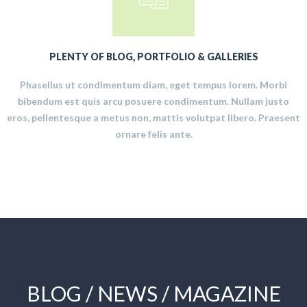
PLENTY OF BLOG, PORTFOLIO & GALLERIES
Phasellus ut condimentum diam, eget tempus lorem. Morbi
bibendum est quis arcu posuere condimentum. Nullam justo
eros, pellentesque a metus non, mattis volutpat libero. Praesent
ornare felis ante.
BLOG / NEWS / MAGAZINE