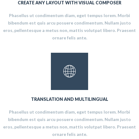
CREATE ANY LAYOUT WITH VISUAL COMPOSER
Phasellus ut condimentum diam, eget tempus lorem. Morbi
bibendum est quis arcu posuere condimentum. Nullam justo
eros, pellentesque a metus non, mattis volutpat libero. Praesent
ornare felis ante.
TRANSLATION AND MULTILINGUAL
Phasellus ut condimentum diam, eget tempus lorem. Morbi
bibendum est quis arcu posuere condimentum. Nullam justo
eros, pellentesque a metus non, mattis volutpat libero. Praesent
ornare felis ante.