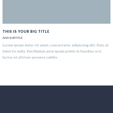
THIS IS YOUR BIG TITLE
AND SUBTITLE
Lorem ipsum dolor sit amet, consectetur adipiscing elit. Duis ut
lobortis nulla. Vestibulum ante ipsum primis in faucibus orci
luctus et ultrices posuere cubilia .