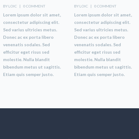
BY LOIC    |    
0 COMMENT
BY LOIC    |    
0 COMMENT
Lorem ipsum dolor sit amet,
Lorem ipsum dolor sit amet,
consectetur adipiscing elit.
consectetur adipiscing elit.
Sed varius ultricies metus.
Sed varius ultricies metus.
Donec ac ex porta libero
Donec ac ex porta libero
venenatis sodales. Sed
venenatis sodales. Sed
efficitur eget risus sed
efficitur eget risus sed
molestie. Nulla blandit
molestie. Nulla blandit
bibendum metus ut sagittis.
bibendum metus ut sagittis.
Etiam quis semper justo.
Etiam quis semper justo.