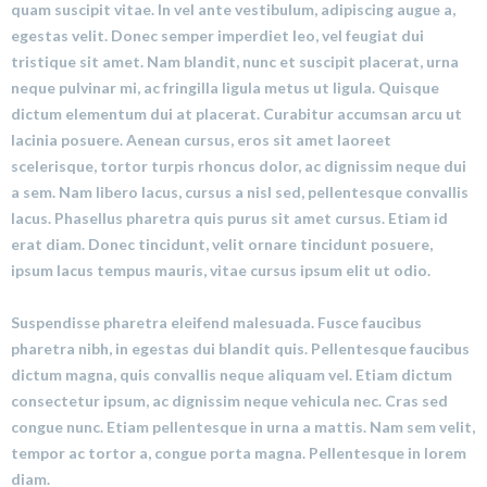
quam suscipit vitae. In vel ante vestibulum, adipiscing augue a,
egestas velit. Donec semper imperdiet leo, vel feugiat dui
tristique sit amet. Nam blandit, nunc et suscipit placerat, urna
neque pulvinar mi, ac fringilla ligula metus ut ligula. Quisque
dictum elementum dui at placerat. Curabitur accumsan arcu ut
lacinia posuere. Aenean cursus, eros sit amet laoreet
scelerisque, tortor turpis rhoncus dolor, ac dignissim neque dui
a sem. Nam libero lacus, cursus a nisl sed, pellentesque convallis
lacus. Phasellus pharetra quis purus sit amet cursus. Etiam id
erat diam. Donec tincidunt, velit ornare tincidunt posuere,
ipsum lacus tempus mauris, vitae cursus ipsum elit ut odio.
Suspendisse pharetra eleifend malesuada. Fusce faucibus
pharetra nibh, in egestas dui blandit quis. Pellentesque faucibus
dictum magna, quis convallis neque aliquam vel. Etiam dictum
consectetur ipsum, ac dignissim neque vehicula nec. Cras sed
congue nunc. Etiam pellentesque in urna a mattis. Nam sem velit,
tempor ac tortor a, congue porta magna. Pellentesque in lorem
diam.