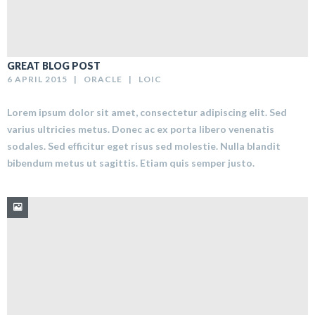
GREAT BLOG POST
6 APRIL 2015   |   
ORACLE
   |   
LOIC
Lorem ipsum dolor sit amet, consectetur adipiscing elit. Sed
varius ultricies metus. Donec ac ex porta libero venenatis
sodales. Sed efficitur eget risus sed molestie. Nulla blandit
bibendum metus ut sagittis. Etiam quis semper justo.