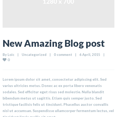
New Amazing Blog post
By 
Loic
|
Uncategorized
|
0 comment
|
6 April, 2015    
|
0
Lorem ipsum dolor sit amet, consectetur adipiscing elit. Sed
varius ultricies metus. Donec ac ex porta libero venenatis
sodales. Sed efficitur eget risus sed molestie. Nulla blandit
bibendum metus ut sagittis. Etiam quis semper justo. Sed
tristique facilisis felis ut tincidunt. Phasellus auctor convallis
nisl ut accumsan. Suspendisse ullamcorper fermentum lectus, vel
tincidunt ligula mollis sit amet.