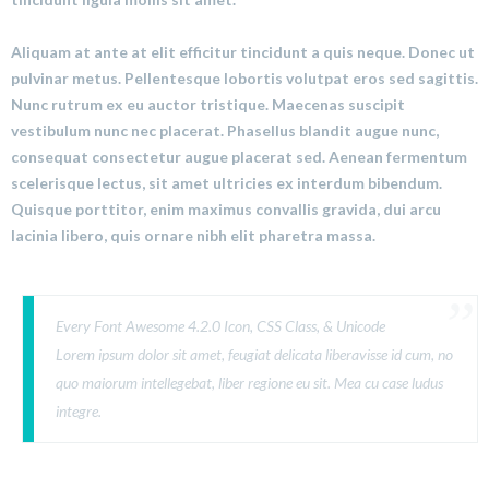
Aliquam at ante at elit efficitur tincidunt a quis neque. Donec ut
pulvinar metus. Pellentesque lobortis volutpat eros sed sagittis.
Nunc rutrum ex eu auctor tristique. Maecenas suscipit
vestibulum nunc nec placerat. Phasellus blandit augue nunc,
consequat consectetur augue placerat sed. Aenean fermentum
scelerisque lectus, sit amet ultricies ex interdum bibendum.
Quisque porttitor, enim maximus convallis gravida, dui arcu
lacinia libero, quis ornare nibh elit pharetra massa.
Every Font Awesome 4.2.0 Icon, CSS Class, & Unicode
Lorem ipsum dolor sit amet, feugiat delicata liberavisse id cum, no
quo maiorum intellegebat, liber regione eu sit. Mea cu case ludus
integre.