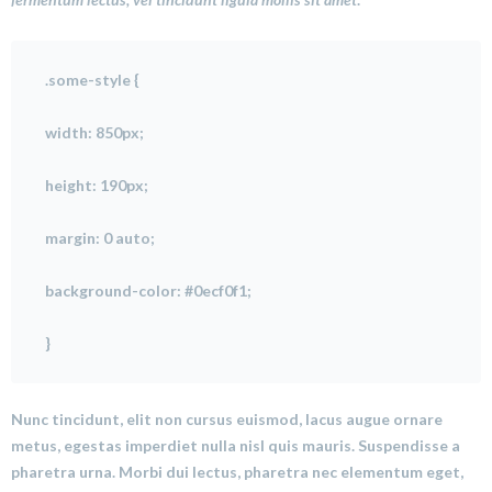
.some-style {
width: 850px;
height: 190px;
margin: 0 auto;
background-color: #0ecf0f1;
}
Nunc tincidunt, elit non cursus euismod, lacus augue ornare
metus, egestas imperdiet nulla nisl quis mauris. Suspendisse a
pharetra urna. Morbi dui lectus, pharetra nec elementum eget,