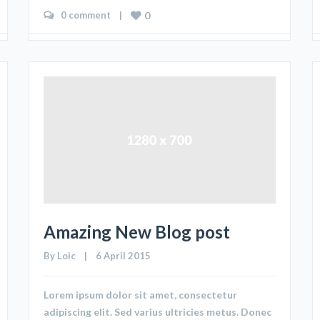
0 comment
    |    
0
Amazing New Blog post
By 
Loic
    |    6 April 2015
Lorem ipsum dolor sit amet, consectetur
adipiscing elit. Sed varius ultricies metus. Donec