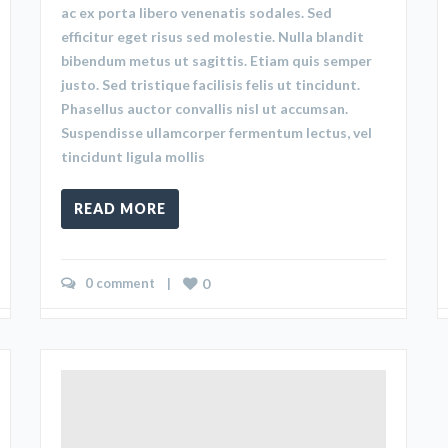
ac ex porta libero venenatis sodales. Sed
efficitur eget risus sed molestie. Nulla blandit
bibendum metus ut sagittis. Etiam quis semper
justo. Sed tristique facilisis felis ut tincidunt.
Phasellus auctor convallis nisl ut accumsan.
Suspendisse ullamcorper fermentum lectus, vel
tincidunt ligula mollis
READ MORE
0 comment
    |    
0