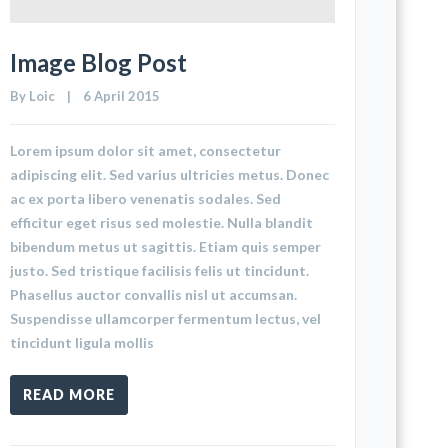
Image Blog Post
By 
Loic
    |    6 April 2015
Lorem ipsum dolor sit amet, consectetur
adipiscing elit. Sed varius ultricies metus. Donec
ac ex porta libero venenatis sodales. Sed
efficitur eget risus sed molestie. Nulla blandit
bibendum metus ut sagittis. Etiam quis semper
justo. Sed tristique facilisis felis ut tincidunt.
Phasellus auctor convallis nisl ut accumsan.
Suspendisse ullamcorper fermentum lectus, vel
tincidunt ligula mollis
READ MORE