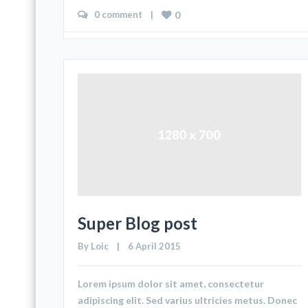
0 comment
    |    
0
Super Blog post
By 
Loic
    |    6 April 2015
Lorem ipsum dolor sit amet, consectetur
adipiscing elit. Sed varius ultricies metus. Donec