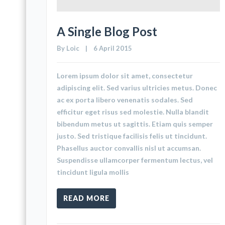
A Single Blog Post
By 
Loic
    |    6 April 2015
Lorem ipsum dolor sit amet, consectetur
adipiscing elit. Sed varius ultricies metus. Donec
ac ex porta libero venenatis sodales. Sed
efficitur eget risus sed molestie. Nulla blandit
bibendum metus ut sagittis. Etiam quis semper
justo. Sed tristique facilisis felis ut tincidunt.
Phasellus auctor convallis nisl ut accumsan.
Suspendisse ullamcorper fermentum lectus, vel
tincidunt ligula mollis
READ MORE