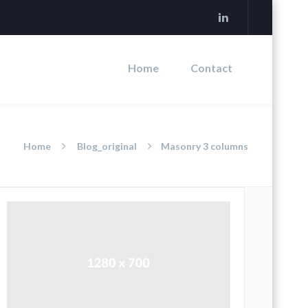
Home
Contact
Home
Blog_original
Masonry 3 columns