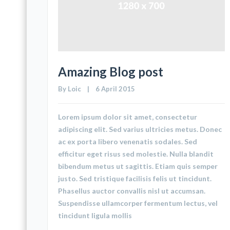
Amazing Blog post
By 
Loic
    |    6 April 2015
Lorem ipsum dolor sit amet, consectetur
adipiscing elit. Sed varius ultricies metus. Donec
ac ex porta libero venenatis sodales. Sed
efficitur eget risus sed molestie. Nulla blandit
bibendum metus ut sagittis. Etiam quis semper
justo. Sed tristique facilisis felis ut tincidunt.
Phasellus auctor convallis nisl ut accumsan.
Suspendisse ullamcorper fermentum lectus, vel
tincidunt ligula mollis