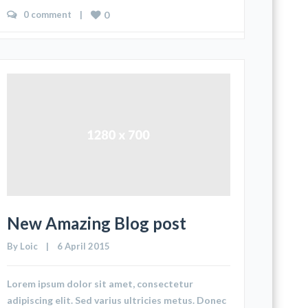
0 comment
    |    
0
New Amazing Blog post
By 
Loic
    |    6 April 2015
Lorem ipsum dolor sit amet, consectetur
adipiscing elit. Sed varius ultricies metus. Donec