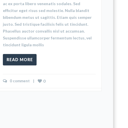
ac ex porta libero venenatis sodales. Sed
efficitur eget risus sed molestie. Nulla blandit
bibendum metus ut sagittis. Etiam quis semper
justo. Sed tristique facilisis felis ut tincidunt.
Phasellus auctor convallis nisl ut accumsan.
Suspendisse ullamcorper fermentum lectus, vel
tincidunt ligula mollis
READ MORE
0 comment
    |    
0