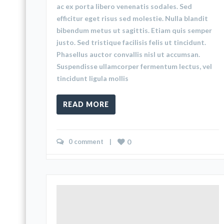
ac ex porta libero venenatis sodales. Sed
efficitur eget risus sed molestie. Nulla blandit
bibendum metus ut sagittis. Etiam quis semper
justo. Sed tristique facilisis felis ut tincidunt.
Phasellus auctor convallis nisl ut accumsan.
Suspendisse ullamcorper fermentum lectus, vel
tincidunt ligula mollis
READ MORE
0 comment
    |    
0