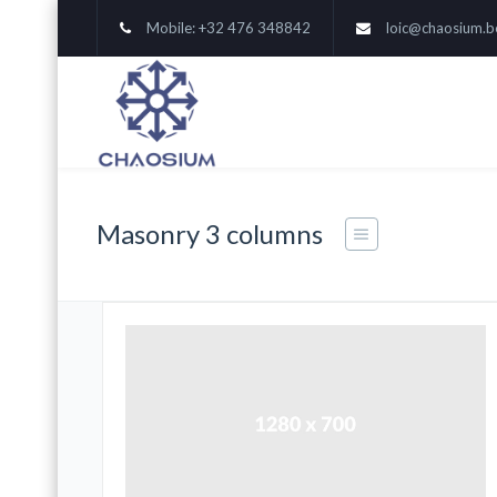
Mobile: +32 476 348842
loic@chaosium.b
Masonry 3 columns