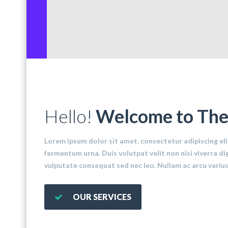
Hello!
Welcome to Th
Lorem ipsum dolor sit amet, consectetur adipiscing eli
fermentum urna. Duis volutpat velit non nisi viverra di
vulputate consequat sed nec leo. Nullam ac arcu varius
OUR SERVICES