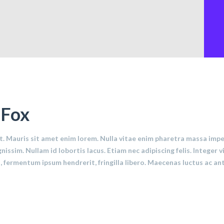
eFox
t. Mauris sit amet enim lorem. Nulla vitae enim pharetra massa impe
gnissim. Nullam id lobortis lacus. Etiam nec adipiscing felis. Intege
, fermentum ipsum hendrerit, fringilla libero. Maecenas luctus ac an