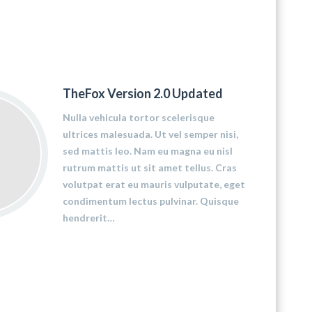
TheFox Version 2.0 Updated
Nulla vehicula tortor scelerisque
ultrices malesuada. Ut vel semper nisi,
sed mattis leo. Nam eu magna eu nisl
rutrum mattis ut sit amet tellus. Cras
volutpat erat eu mauris vulputate, eget
condimentum lectus pulvinar. Quisque
hendrerit…