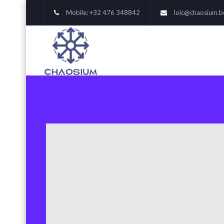
Mobile: +32 476 348842
loic@chaosium.b