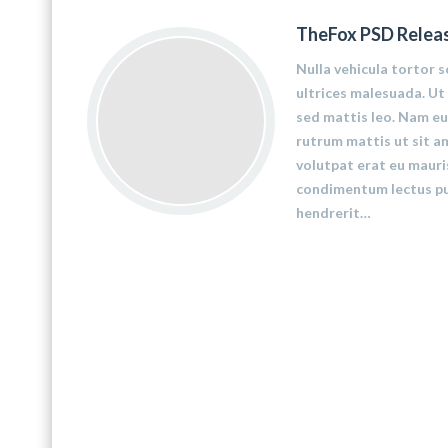
TheFox PSD Relea
Nulla vehicula tortor s
ultrices malesuada. Ut 
sed mattis leo. Nam eu
rutrum mattis ut sit am
volutpat erat eu mauri
condimentum lectus pu
hendrerit…