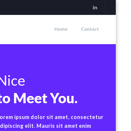
Home
Contact
Nice
to Meet You.
orem ipsum dolor sit amet, consectetur
dipiscing elit. Mauris sit amet enim