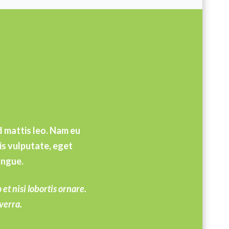
d mattis leo. Nam eu
is vulputate, eget
ongue.
et nisi lobortis ornare.
verra.