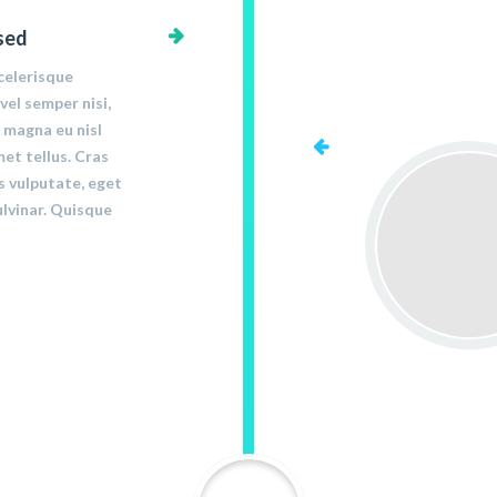
sed
celerisque
vel semper nisi,
 magna eu nisl
et tellus. Cras
s vulputate, eget
lvinar. Quisque