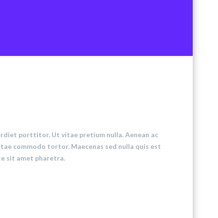
rdiet porttitor. Ut vitae pretium nulla. Aenean ac
r vitae commodo tortor. Maecenas sed nulla quis est
te sit amet pharetra.