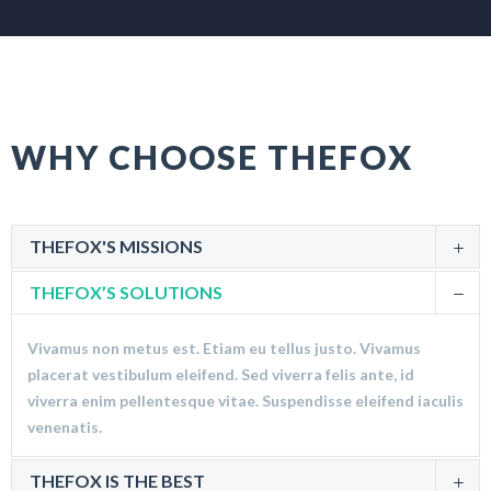
WHY CHOOSE THEFOX
THEFOX'S MISSIONS
THEFOX’S SOLUTIONS
Vivamus non metus est. Etiam eu tellus justo. Vivamus
placerat vestibulum eleifend. Sed viverra felis ante, id
viverra enim pellentesque vitae. Suspendisse eleifend iaculis
venenatis.
THEFOX IS THE BEST