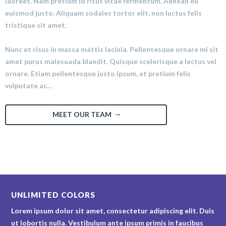
laoreet. Nam pretium id risus vitae fermentum. Aenean eu
euismod justo. Aliquam sodales tortor elit, non luctus felis
tristique sit amet.
Nunc et risus in massa mattis lacinia. Pellentesque ornare mi sit
amet purus malesuada blandit. Quisque scelerisque a lectus vel
ornare. Etiam pellentesque justo ipsum, et pretium felis
vulputate ac…
MEET OUR TEAM
UNLIMITED COLORS
Lorem ipsum dolor sit amet, consectetur adipiscing elit. Duis
ut lobortis nulla. Vestibulum ante ipsum primis in faucibus