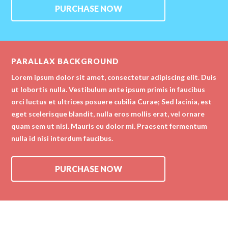
PURCHASE NOW
PARALLAX BACKGROUND
Lorem ipsum dolor sit amet, consectetur adipiscing elit. Duis
ut lobortis nulla. Vestibulum ante ipsum primis in faucibus
orci luctus et ultrices posuere cubilia Curae; Sed lacinia, est
eget scelerisque blandit, nulla eros mollis erat, vel ornare
quam sem ut nisi. Mauris eu dolor mi. Praesent fermentum
nulla id nisi interdum faucibus.
PURCHASE NOW