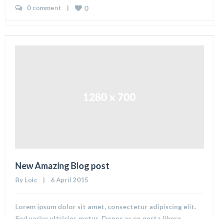
0 comment
    |    
0
New Amazing Blog post
By 
Loic
    |    6 April 2015
Lorem ipsum dolor sit amet, consectetur adipiscing elit.
Sed varius ultricies metus. Donec ac ex porta libero