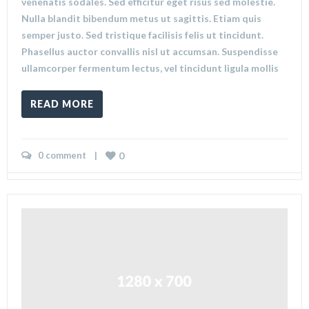
venenatis sodales. Sed efficitur eget risus sed molestie.
Nulla blandit bibendum metus ut sagittis. Etiam quis
semper justo. Sed tristique facilisis felis ut tincidunt.
Phasellus auctor convallis nisl ut accumsan. Suspendisse
ullamcorper fermentum lectus, vel tincidunt ligula mollis
READ MORE
0 comment
    |    
0