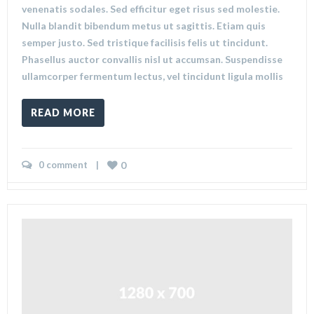
venenatis sodales. Sed efficitur eget risus sed molestie.
Nulla blandit bibendum metus ut sagittis. Etiam quis
semper justo. Sed tristique facilisis felis ut tincidunt.
Phasellus auctor convallis nisl ut accumsan. Suspendisse
ullamcorper fermentum lectus, vel tincidunt ligula mollis
READ MORE
0 comment
    |    
0