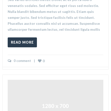
venenatis sodales. Sed efficitur eget risus sed molestie.
Nulla blandit bibendum metus ut sagittis. Etiam quis
semper justo. Sed tristique facilisis felis ut tincidunt.
Phasellus auctor convallis nisl ut accumsan. Suspendisse
ullamcorper fermentum lectus, vel tincidunt ligula mollis
READ MORE
0 comment
    |    
0