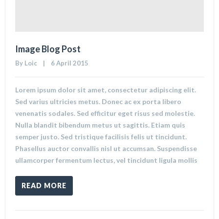
Image Blog Post
By 
Loic
    |    6 April 2015
Lorem ipsum dolor sit amet, consectetur adipiscing elit.
Sed varius ultricies metus. Donec ac ex porta libero
venenatis sodales. Sed efficitur eget risus sed molestie.
Nulla blandit bibendum metus ut sagittis. Etiam quis
semper justo. Sed tristique facilisis felis ut tincidunt.
Phasellus auctor convallis nisl ut accumsan. Suspendisse
ullamcorper fermentum lectus, vel tincidunt ligula mollis
READ MORE