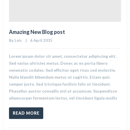
Amazing New Blog post
By 
Loic
    |    6 April 2015
Lorem ipsum dolor sit amet, consectetur adipiscing elit.
Sed varius ultricies metus. Donec ac ex porta libero
venenatis sodales. Sed efficitur eget risus sed molestie.
Nulla blandit bibendum metus ut sagittis. Etiam quis
semper justo. Sed tristique facilisis felis ut tincidunt.
Phasellus auctor convallis nisl ut accumsan. Suspendisse
ullamcorper fermentum lectus, vel tincidunt ligula mollis
READ MORE