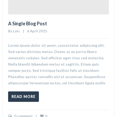
A Single Blog Post
By 
Loic
    |    6 April 2015
Lorem ipsum dolor sit amet, consectetur adipiscing elit.
Sed varius ultricies metus. Donec ac ex porta libero
venenatis sodales. Sed efficitur eget risus sed molestie.
Nulla blandit bibendum metus ut sagittis. Etiam quis
semper justo. Sed tristique facilisis felis ut tincidunt.
Phasellus auctor convallis nisl ut accumsan. Suspendisse
ullamcorper fermentum lectus, vel tincidunt ligula mollis
READ MORE
0 comment
    |    
0