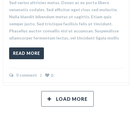
Sed varius ultricies metus. Donec ac ex porta libero
venenatis sodales. Sed efficitur eget risus sed molestie.
Nulla blandit bibendum metus ut sagittis. Etiam quis
semper justo. Sed tristique facilisis felis ut tincidunt.
Phasellus auctor convallis nisl ut accumsan. Suspendisse
ullamcorper fermentum lectus, vel tincidunt ligula mollis
READ MORE
0 comment
    |    
0
LOAD MORE