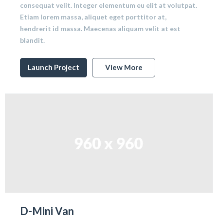
consequat velit. Integer elementum eu elit at volutpat.
Etiam lorem massa, aliquet eget porttitor at,
hendrerit id massa. Maecenas aliquam velit at est
blandit.
Launch Project
View More
D-Mini Van